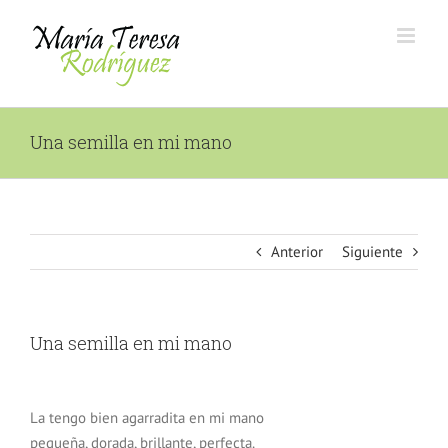
Saltar
al
contenido
Una semilla en mi mano
Anterior
Siguiente
Una semilla en mi mano
La tengo bien agarradita en mi mano
pequeña, dorada, brillante, perfecta.