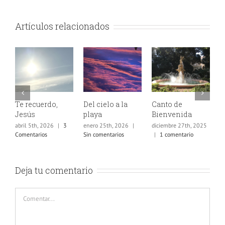
Artículos relacionados
recuerdo,
Del cielo a la
Canto de
Jesús, el
ús
playa
Bienvenida
Enmanue
 5th, 2026
|
3
enero 25th, 2026
|
diciembre 27th, 2025
diciembre 21
ntarios
Sin comentarios
|
1 comentario
|
Sin comen
Deja tu comentario
Comentar