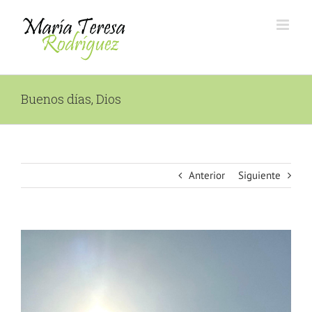
Saltar
al
contenido
Buenos días, Dios
Anterior
Siguiente
Ver
imagen
más
grande