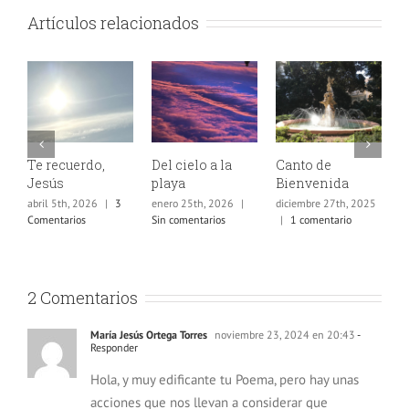
Artículos relacionados
Te recuerdo,
Del cielo a la
Canto de
J
Jesús
playa
Bienvenida
E
abril 5th, 2026
|
3
enero 25th, 2026
|
diciembre 27th, 2025
d
Comentarios
Sin comentarios
|
1 comentario
|
2 Comentarios
María Jesús Ortega Torres
noviembre 23, 2024 en 20:43
-
Responder
Hola, y muy edificante tu Poema, pero hay unas
acciones que nos llevan a considerar que