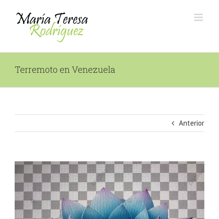
Saltar
al
contenido
Terremoto en Venezuela
Anterior
Ver
imagen
más
grande