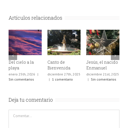
Artículos relacionados
Del cielo a la
Canto de
Jesús, el nacido
A
playa
Bienvenida
Enmanuel
d
v
enero 25th, 2026
|
diciembre 27th, 2025
diciembre 21st, 2025
Sin comentarios
|
1 comentario
|
Sin comentarios
d
|
Deja tu comentario
Comentar