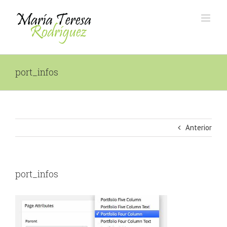
Saltar
al
contenido
port_infos
Anterior
port_infos