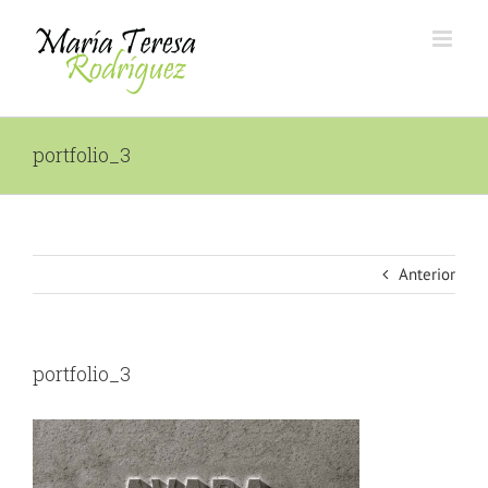
Saltar
al
contenido
portfolio_3
Anterior
portfolio_3