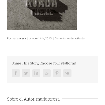
en
Por
mariateresa
|
octubre 14th, 2013
|
Comentarios desactivados
portfolio_3
Share This Story, Choose Your Platform!
Facebook
Twitter
LinkedIn
Reddit
Pinterest
Vk
Sobre el Autor:
mariateresa