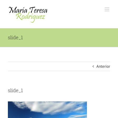
Saltar
al
contenido
slide_1
Anterior
slide_1