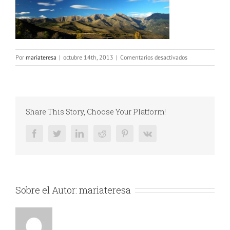
en
Por
mariateresa
|
octubre 14th, 2013
|
Comentarios desactivados
slide_1
Share This Story, Choose Your Platform!
Facebook
Twitter
LinkedIn
Reddit
Pinterest
Vk
Sobre el Autor:
mariateresa